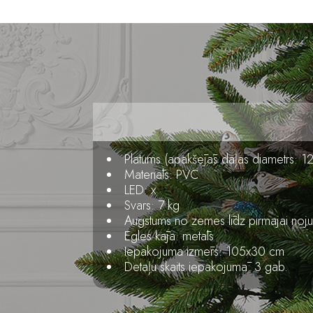
Platums (apakšējās daļas diametrs: 
Materiāls: PVC
LED: x
Svars: 7 kg
Augstums no zemes līdz pirmajai no
Egles kāja: metāls
Iepakojuma izmērs: 105x30 cm
Detaļu skaits iepakojumā: 3 gab.