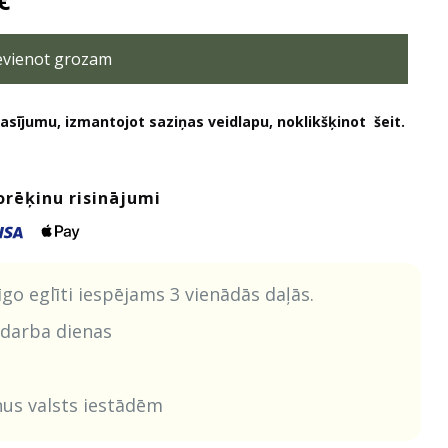
€
price
is:
€.
evienot grozam
219,00 €.
asījumu, izmantojot saziņas veidlapu, noklikšķinot
šeit.
orēķinu risinājumi
o eglīti iespējams 3 vienādās daļās.
 darba dienas
nus valsts iestādēm