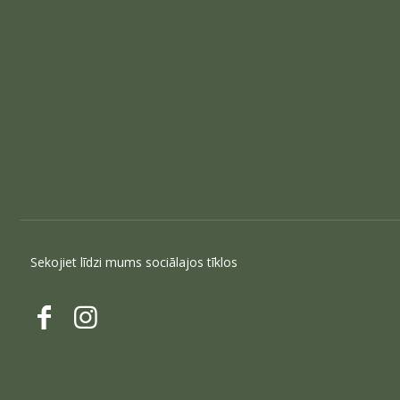
Lielas mākslīgās egles
Preču atgrie
Pīts grozs
Piegāde
Par uzņēmumu
Kontakti
Sekojiet līdzi mums sociālajos tīklos