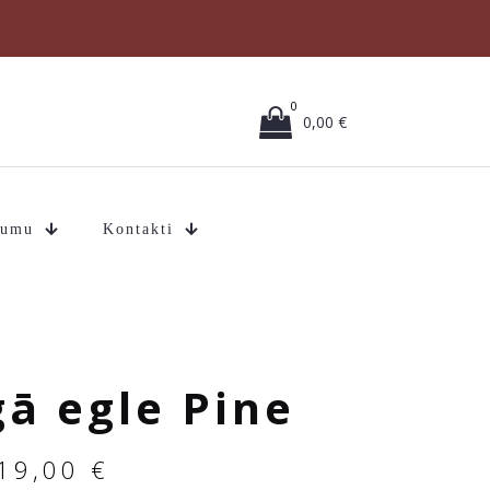
0
0,00 €
mumu
Kontakti
ā egle Pine
19,00
€