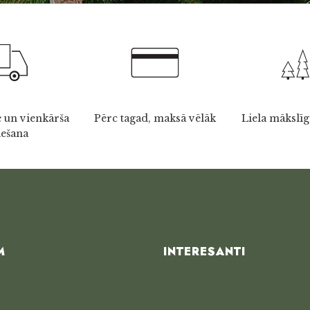
 un vienkārša
Pērc tagad, maksā vēlāk
Liela mākslīg
iešana
M
INTERESANTI
Mākslīgās egles ABC