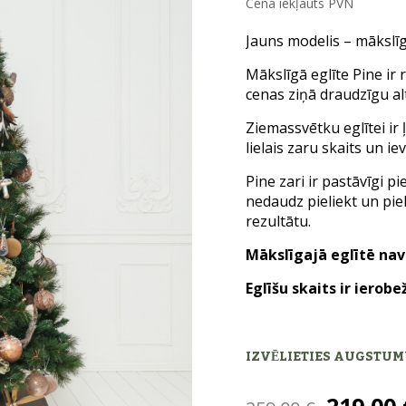
Cenā iekļauts PVN
Jauns modelis – mākslīg
Mākslīgā eglīte Pine ir r
cenas ziņā draudzīgu alt
Ziemassvētku eglītei ir 
lielais zaru skaits un i
Pine zari ir pastāvīgi p
nedaudz pieliekt un pie
rezultātu.
Mākslīgajā eglītē nav 
Eglīšu skaits ir ierobe
IZVĒLIETIES AUGSTU
Origina