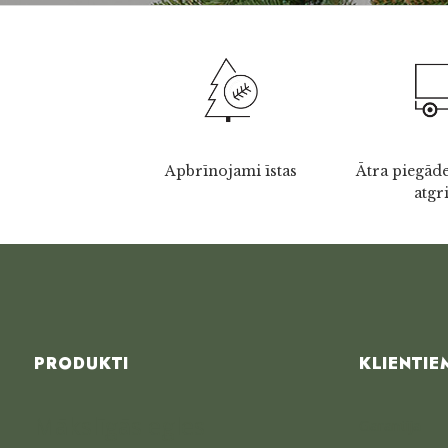
Apbrīnojami īstas
Ātra piegāde
atgr
PRODUKTI
KLIENTIE
Mākslīgās egles
Garantija