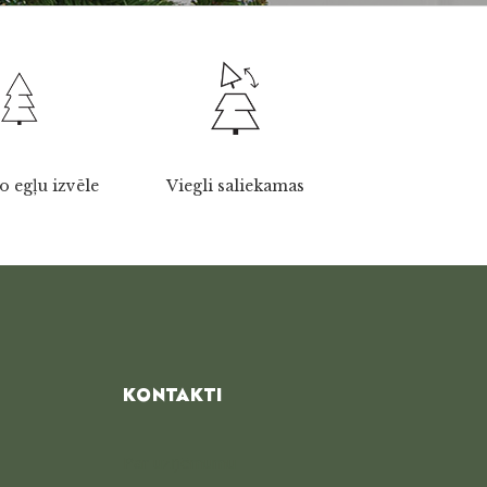
o egļu izvēle
Viegli saliekamas
KONTAKTI
Par uzņēmumu