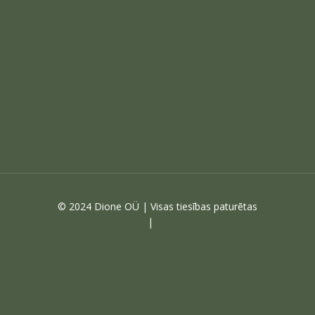
šana
KKK
© 2024 Dione OÜ | Visas tiesības paturētas
www.tavaeglite.lv
|
www.kunstkuusk.ee