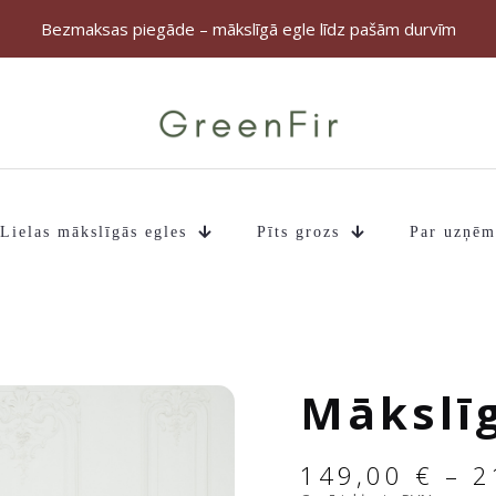
Bezmaksas piegāde – mākslīgā egle līdz pašām durvīm
Lielas mākslīgās egles
Pīts grozs
Par uzņē
Mākslīg
149,00
€
–
2