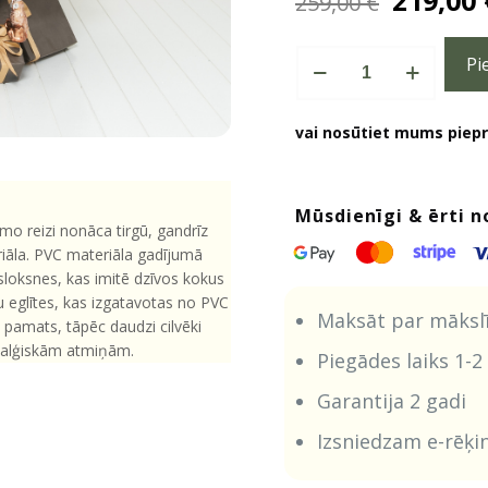
219,00
259,00
€
price
was:
Mākslīgā
259,00 
Pi
egle
Pine
daudzums
vai nosūtiet mums piepr
Mūsdienīgi & ērti n
mo reizi nonāca tirgū, gandrīz
riāla. PVC materiāla gadījumā
 sloksnes, kas imitē dzīvos kokus
ku eglītes, kas izgatavotas no PVC
Maksāt par mākslīg
u pamats, tāpēc daudzi cilvēki
talģiskām atmiņām.
Piegādes laiks 1-2
Garantija 2 gadi
Izsniedzam e-rēķi