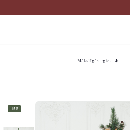
Mākslīgās egles
-15%