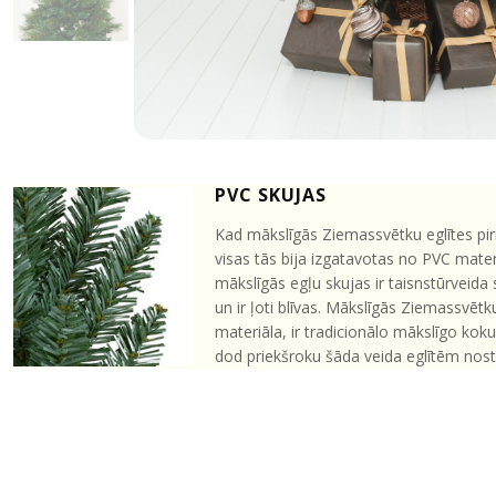
PVC SKUJAS
Kad mākslīgās Ziemassvētku eglītes pir
visas tās bija izgatavotas no PVC mate
mākslīgās egļu skujas ir taisnstūrveida
un ir ļoti blīvas. Mākslīgās Ziemassvēt
materiāla, ir tradicionālo mākslīgo kok
dod priekšroku šāda veida eglītēm nos