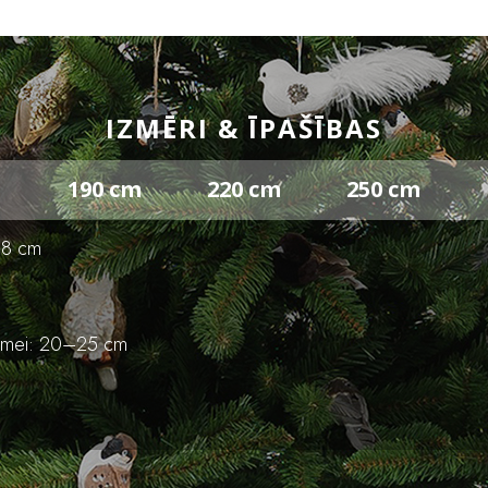
IZMĒRI & ĪPAŠĪBAS
190 cm
220 cm
250 cm
128 cm
jumei: 20–25 cm