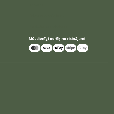
Kontakti
Privātuma noteikumi
Pārdošanas noteikumi
Mūsdienīgi norēķinu risinājumi