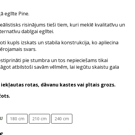
ā eglīte Pine.
eālistisks risinājums tieši tiem, kuri meklē kvalitatīvu un
ernatīvu dabīgai eglītei.
ļoti kupls izskats un stabila konstrukcija, ko apliecina
evērojamais svars.
iestiprināti pie stumbra un tos nepieciešams tikai
lāgot atbilstoši savām vēlmēm, lai iegūtu skaistu gala
iekļautas rotas, dāvanu kastes vai pītais grozs.
žots.
MU
180 cm
210 cm
240 cm
l
Current