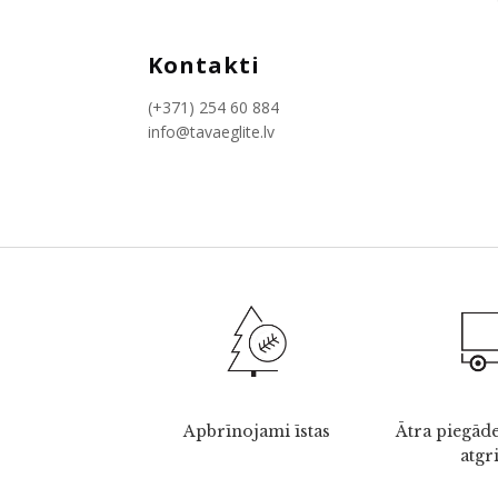
Kontakti
(+371) 254 60 884
info@tavaeglite.lv
Apbrīnojami īstas
Ātra piegāde
atgr