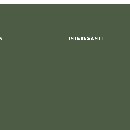
M
INTERESANTI
Mākslīgās egles ABC
šana
KKK