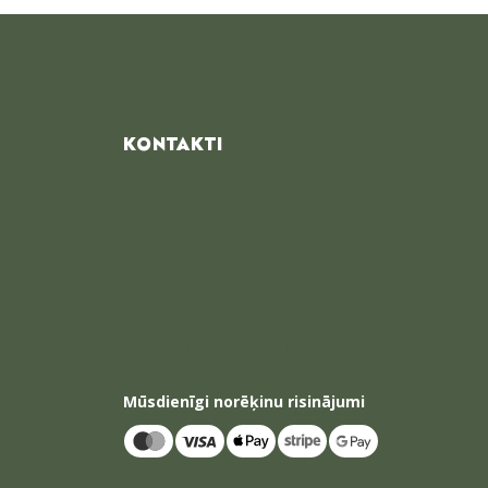
KONTAKTI
Par uzņēmumu
Kontakti
Privātuma noteikumi
Pārdošanas noteikumi
Mūsdienīgi norēķinu risinājumi