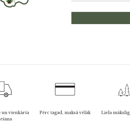
 un vienkārša
Pērc tagad, maksā vēlāk
Liela mākslīg
iešana