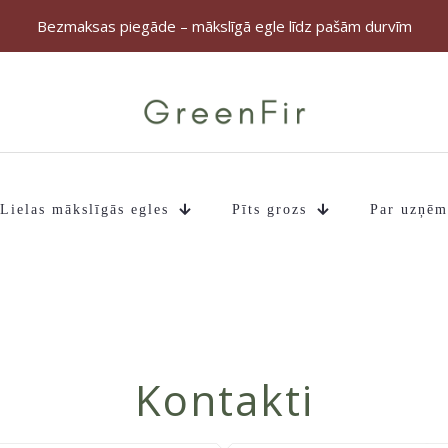
Bezmaksas piegāde – mākslīgā egle līdz pašām durvīm
Lielas mākslīgās egles
Pīts grozs
Par uzņē
Kontakti