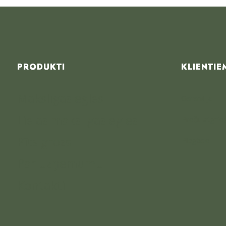
PRODUKTI
KLIENTIE
Mākslīgās egles
Garantija
Lielas mākslīgās egles
Preču atgrie
Pīts grozs
Piegāde
Par uzņēmumu
Kontakti