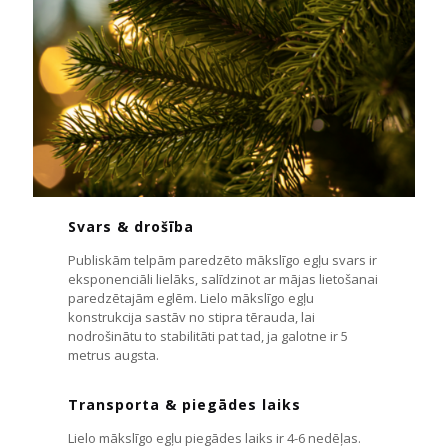
Svars & drošība
Publiskām telpām paredzēto mākslīgo egļu svars ir
eksponenciāli lielāks, salīdzinot ar mājas lietošanai
paredzētajām eglēm. Lielo mākslīgo egļu
konstrukcija sastāv no stipra tērauda, ​​lai
nodrošinātu to stabilitāti pat tad, ja galotne ir 5
metrus augsta.
Transporta & piegādes laiks
Lielo mākslīgo egļu piegādes laiks ir 4-6 nedēļas.