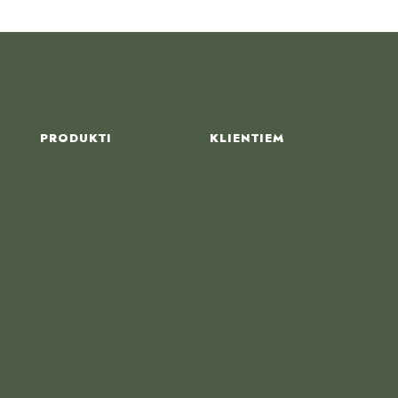
PRODUKTI
KLIENTIEM
Mākslīgās
Garantija
egles
Preču atgriešana
Lielas
mākslīgās
Piegāde
egles
Pīts grozs
Par
uzņēmumu