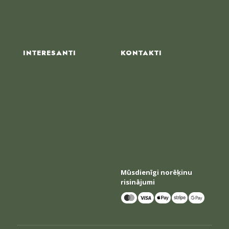
Kontakti
INTERESANTI
KONTAKTI
Mākslīgās egles ABC
Par uzņēmumu
KKK
Kontakti
Privātuma noteikumi
Pārdošanas noteikumi
Mūsdienīgi norēķinu
risinājumi