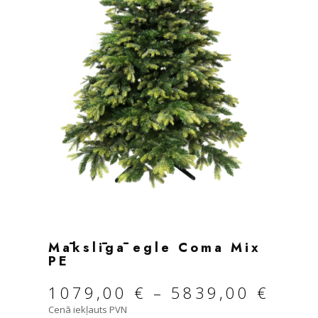
Mākslīgā egle Coma Mix
PE
1079,00
€
–
5839,00
€
Cenā iekļauts PVN