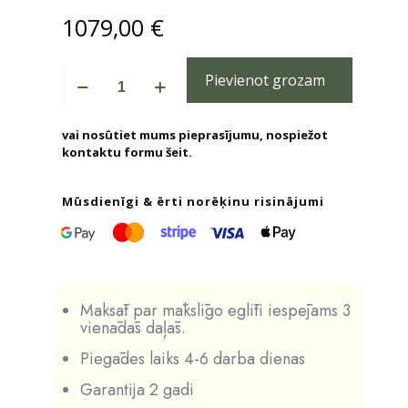
1079,00
€
Mākslīgā
Pievienot grozam
egle
Coma
Mix
vai nosūtiet mums pieprasījumu, nospiežot
PE
kontaktu formu
šeit.
daudzums
Mūsdienīgi & ērti norēķinu risinājumi
Maksāt par mākslīgo eglīti iespējams 3
vienādās daļās.
Piegādes laiks 4-6 darba dienas
Garantija 2 gadi