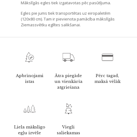
Mākslīgās egles tiek izgatavotas pēc pasūtījuma.
Egles pie jums tiek transportētas uz eiropaletēm
(120x80 cm). Tam ir pievienota pamācība mākslīgās
Ziemassvētku eglītes salikšanai.
Apbrīnojami
Ātra piegāde
Pērc tagad,
īstas
un vienkārša
maksā vēlāk
atgriešana
Liela mākslīgo
Viegli
egļu izvēle
saliekamas