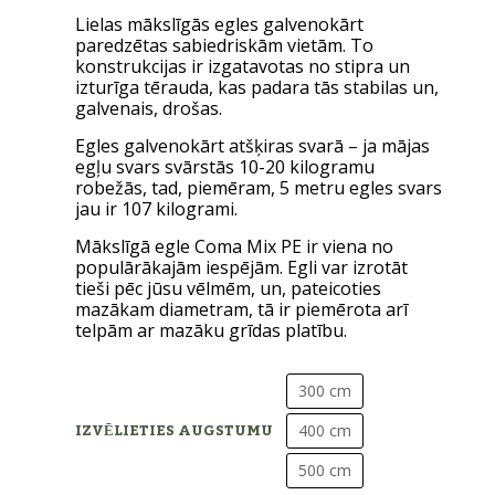
Lielas mākslīgās egles galvenokārt
paredzētas sabiedriskām vietām. To
konstrukcijas ir izgatavotas no stipra un
izturīga tērauda, ​​kas padara tās stabilas un,
galvenais, drošas.
Egles galvenokārt atšķiras svarā – ja mājas
egļu svars svārstās 10-20 kilogramu
robežās, tad, piemēram, 5 metru egles svars
jau ir 107 kilogrami.
Mākslīgā egle Coma Mix PE ir viena no
populārākajām iespējām. Egli var izrotāt
tieši pēc jūsu vēlmēm, un, pateicoties
mazākam diametram, tā ir piemērota arī
telpām ar mazāku grīdas platību.
300 cm
IZVĒLIETIES AUGSTUMU
400 cm
500 cm