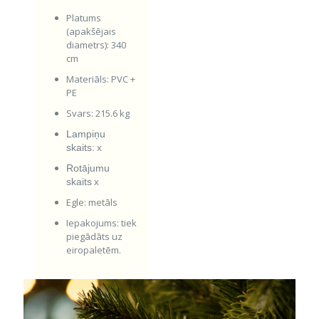
Platums
(apakšējais
diametrs): 340
cm
Materiāls: PVC +
PE
Svars: 215.6 kg
Lampiņu
x
skaits:
Rotājumu
x
skaits
Egle: metāls
Iepakojums: tiek
piegādāts uz
eiropaletēm.