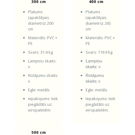
300 cm
400 cm
Platums
Platums
(apakšējais
(apakšējais
diametrs): 200
diametrs): 265
cm
cm
Materiāls: PVC +
Materiāls: PVC +
PE
PE
Svars: 31.4 kg
Svars: 119.9 kg
Lampiņu skaits:
Lampiņu
x
x
skaits:
Rotājumu skaits:
Rotājumu
x
: x
skaits
Egle: metāls
Egle: metāls
Iepakojums: tiek
Iepakojums: tiek
piegādāts uz
piegādāts uz
eiropaletēm.
eiropaletēm.
500 cm