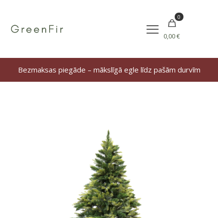
0
0,00 €
Bezmaksas piegāde – mākslīgā egle līdz pašām durvīm