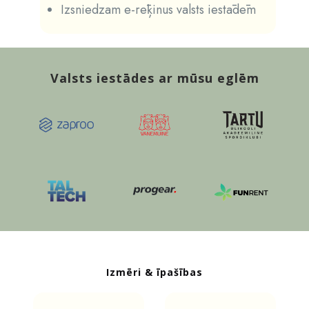
Izsniedzam e-rēķinus valsts iestādēm
Valsts iestādes ar mūsu eglēm
Izmēri & īpašības